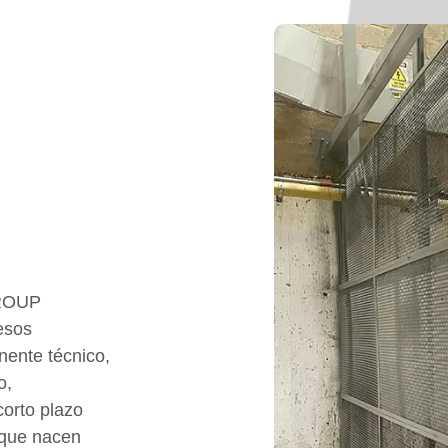
ones en
ión con
ores de
mos y fabricamos elevadores -
GROUP
 malacates industriales, optimizando
esos
 en cada proyecto.
nente técnico,
o,
corto plazo
 que nacen